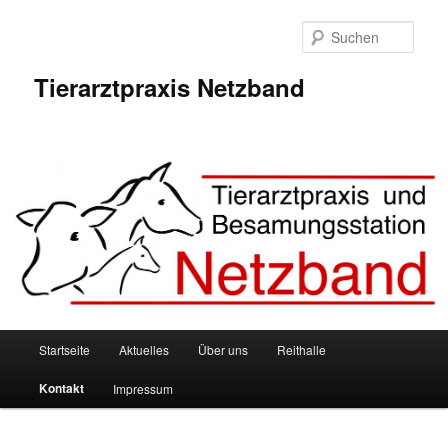
Zum
Inhalt
Such
wechseln
Tierarztpraxis Netzband
Hauptmenü
Startseite
Aktuelles
Über uns
Reithalle
Kontakt
Impressum